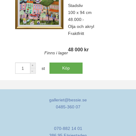
Stadsliv
100 x 94 cm
48.000:-
Olja och akryl
Fraktfritt
48 000 kr
Finns i lager
Köp
st
galleriet@bessie.se
0485-360 07
070-882 14 01
386 95 Färjestaden