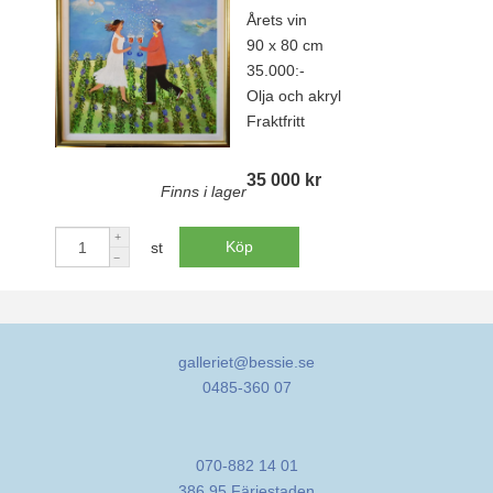
Årets vin
90 x 80 cm
35.000:-
Olja och akryl
Fraktfritt
35 000 kr
Finns i lager
Köp
st
galleriet@bessie.se
0485-360 07
070-882 14 01
386 95 Färjestaden