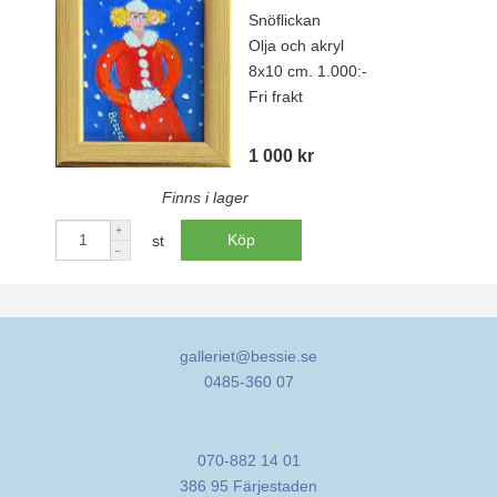
Snöflickan
Olja och akryl
8x10 cm. 1.000:-
Fri frakt
1 000 kr
Finns i lager
Köp
st
galleriet@bessie.se
0485-360 07
070-882 14 01
386 95 Färjestaden